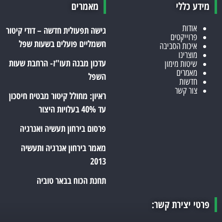
מידע כללי
מאמרים
אודות
גישה תפעולית חדשה – דודי קיטור
פרוייקטים
חשמליים פועלים בשעות שפל
איכות הסביבה
מוצרינו
עדכון מבנה תעו"ז- הרחבת שעות
שיטות מימון
מאמרים
השפל
חדשות
צור קשר
ראיון: מחולל קיטור מבטיח חיסכון
עד 40% בעלויות היצור
פרסום בירחון תעשיה ואנרגיה
מאמר בירחון אנרגיה ותעשיה
2013
תחנת הכוח בבאר טוביה
פרטי יצירת קשר: