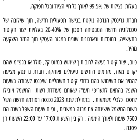
בעלות נצילות של 99.5% לאורך כל חיי הציוד ובכל תפוקה.
חברת גרינטק הנדסה נוקטת בגישה תפעולית חדשה, תוך שילובה של
טכנולוגיה חדשה המבטיחה חסכון של 20-40% בעלויות יצור הקיטור
בתעשייה, במוסדות ובארגונים שונים במגזר העסקי תוך החזר השקעה
מהיר.
כיום, יצור קיטור נעשה לרוב תוך שימוש במזוט קל, סולר או בגפ"מ שהם
יקרים מאוד, מזהמים ודורשים טיפולים ואחזקה. חברת גרינטק מציעה
להמיר את השימוש בהם בדודי קיטור חשמליים שיכנסו לעבודה בשעות
השפל בהתאם לתעריפי תעו"ז שאותם מעודדת רשות החשמל ויובילו
לחסכון כלכלי משמעותי. בתחילת שנת 2023 נכנסה רפורמה חדשה השל
רשות החשמל ששינתה את מבנה במשבים , וכיום שעות השפל בשנה הם
7600 שעות ולאורך היממה . רק בין השעות 17:00 עד 22:00 השעות הן
פסגה .