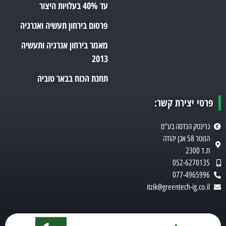
עד 40% בעלויות היצור
פרסום בירחון תעשיה ואנרגיה
מאמר בירחון אנרגיה ותעשיה
2013
תחנת הכוח בבאר טוביה
פרטי יצירת קשר:
גרינטק הנדסה בע"מ
הנוטר 58 אבן יהודה
ת.ד 2300
052-6270135
077-4965996
itzik@greentech-ig.co.il